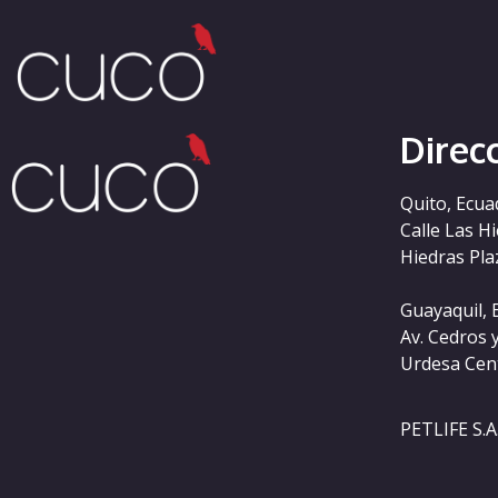
Etiqueta:
guides
Direc
Quito, Ecua
Calle Las H
Hiedras Plaz
Guayaquil, 
Av. Cedros 
Urdesa Cen
PETLIFE S.A