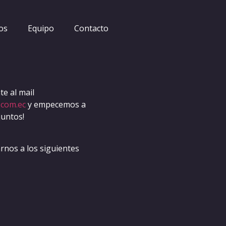
os
Equipo
Contacto
e al mail
.com.ec
y empecemos a
juntos!
nos a los siguientes