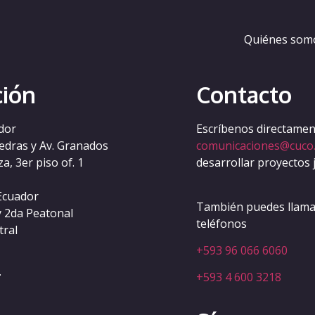
Quiénes som
ción
Contacto
dor
Escríbenos directament
iedras y Av. Granados
comunicaciones@cuco
a, 3er piso of. 1
desarrollar proyectos 
Ecuador
También puedes llamar
y 2da Peatonal
teléfonos
tral
+593 96 066 6060
.
+593 4 600 3218