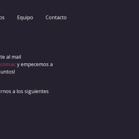
os
Equipo
Contacto
e al mail
.com.ec
y empecemos a
juntos!
nos a los siguientes