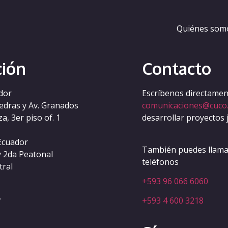
a-licens
Quiénes som
ción
Contacto
dor
Escríbenos directament
iedras y Av. Granados
comunicaciones@cuco
a, 3er piso of. 1
desarrollar proyectos 
Ecuador
También puedes llamar
y 2da Peatonal
teléfonos
tral
+593 96 066 6060
.
+593 4 600 3218