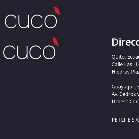
Categoría:
svensk
Direc
Quito, Ecua
Calle Las H
Hiedras Plaz
Guayaquil, 
Av. Cedros 
Urdesa Cen
PETLIFE S.A