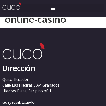
Categoría:
skrill-
online-casino
Dirección
Quito, Ecuador
Calle Las Hiedras y Av. Granados
Hiedras Plaza, 3er piso of. 1
Guayaquil, Ecuador