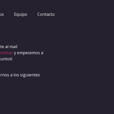
os
Equipo
Contacto
e al mail
.com.ec
y empecemos a
juntos!
nos a los siguientes