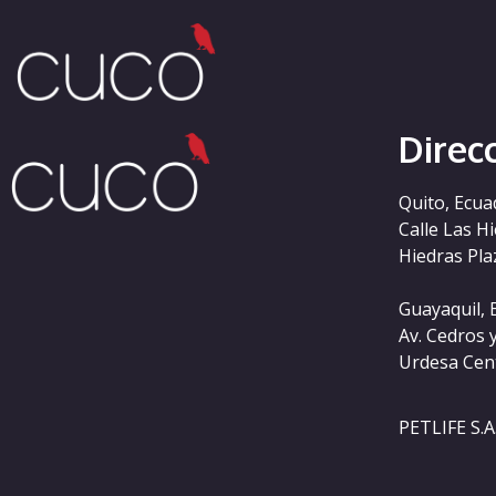
Categoría:
se-sv
Direc
Quito, Ecua
Calle Las H
Hiedras Plaz
Guayaquil, 
Av. Cedros 
Urdesa Cen
PETLIFE S.A