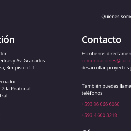
Quiénes som
ción
Contacto
dor
Escríbenos directament
iedras y Av. Granados
comunicaciones@cuco
a, 3er piso of. 1
desarrollar proyectos 
Ecuador
También puedes llamar
y 2da Peatonal
teléfonos
tral
+593 96 066 6060
.
+593 4 600 3218