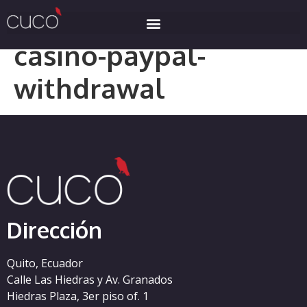
Categoría:
online-
casino-paypal-
withdrawal
Dirección
Quito, Ecuador
Calle Las Hiedras y Av. Granados
Hiedras Plaza, 3er piso of. 1