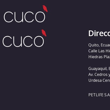
Categoría:
online
Direc
Quito, Ecua
Calle Las H
Hiedras Plaz
Guayaquil, 
Av. Cedros 
Urdesa Cen
PETLIFE S.A