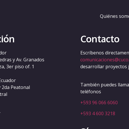
-casino-osterreich-geld
Quiénes som
ción
Contacto
dor
Escríbenos directament
iedras y Av. Granados
comunicaciones@cuco
a, 3er piso of. 1
desarrollar proyectos 
Ecuador
También puedes llamar
y 2da Peatonal
teléfonos
tral
+593 96 066 6060
.
+593 4 600 3218