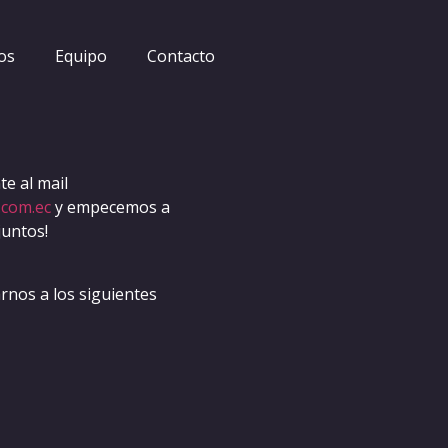
-zuruckfordern
os
Equipo
Contacto
e al mail
.com.ec
y empecemos a
juntos!
nos a los siguientes