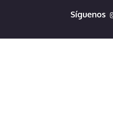
Síguenos