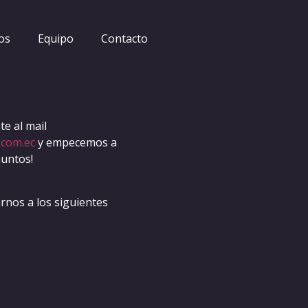
os
Equipo
Contacto
e al mail
.com.ec
y empecemos a
juntos!
nos a los siguientes