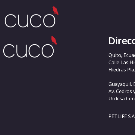
Categoría:
nuovi-c
Direc
Quito, Ecua
Calle Las H
Hiedras Plaz
Guayaquil, 
Av. Cedros 
Urdesa Cen
PETLIFE S.A