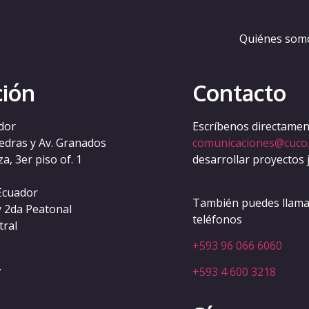
asino-online-italiani
Quiénes som
ción
Contacto
dor
Escríbenos directament
iedras y Av. Granados
comunicaciones@cuco
a, 3er piso of. 1
desarrollar proyectos 
Ecuador
También puedes llamar
y 2da Peatonal
teléfonos
tral
+593 96 066 6060
.
+593 4 600 3218