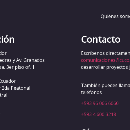
lette-australia
Quiénes som
ción
Contacto
dor
Escríbenos directament
iedras y Av. Granados
comunicaciones@cuco
a, 3er piso of. 1
desarrollar proyectos 
Ecuador
También puedes llamar
y 2da Peatonal
teléfonos
tral
+593 96 066 6060
.
+593 4 600 3218