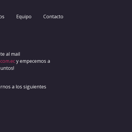
os
Equipo
Contacto
e al mail
.com.ec
y empecemos a
juntos!
nos a los siguientes