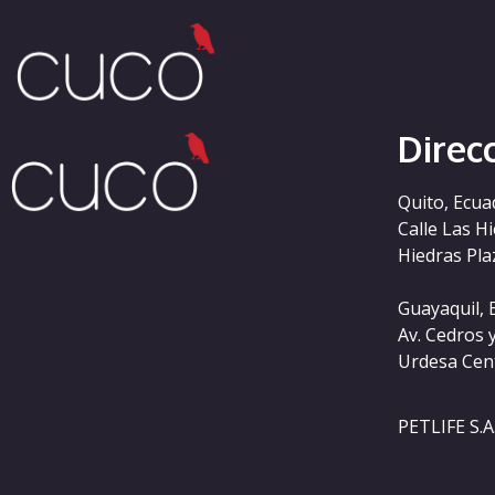
Categoría:
chatrou
Direc
Quito, Ecua
Calle Las H
Hiedras Plaz
Guayaquil, 
Av. Cedros 
Urdesa Cen
PETLIFE S.A