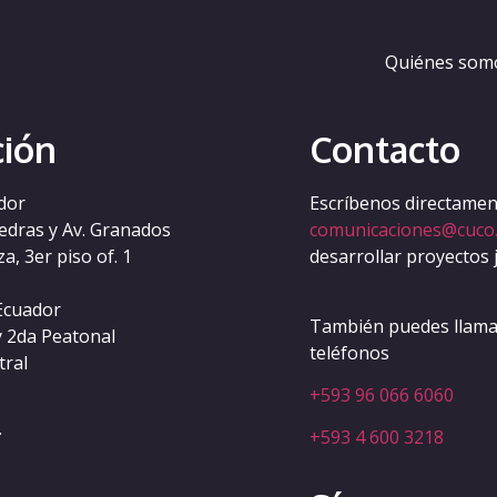
-belgique-sans-depot-a
Quiénes som
ción
Contacto
dor
Escríbenos directament
iedras y Av. Granados
comunicaciones@cuco
a, 3er piso of. 1
desarrollar proyectos 
Ecuador
También puedes llamar
y 2da Peatonal
teléfonos
tral
+593 96 066 6060
.
+593 4 600 3218