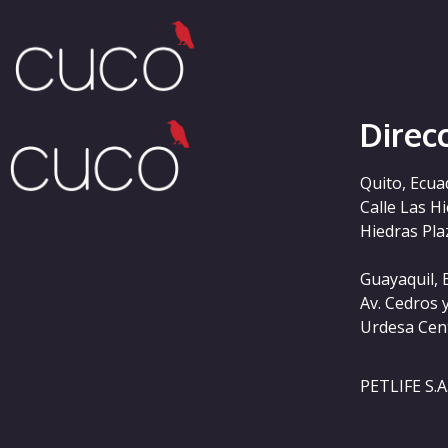
Categoría:
casino
Direc
Quito, Ecua
Calle Las H
Hiedras Plaz
Guayaquil, 
Av. Cedros 
Urdesa Cen
PETLIFE S.A