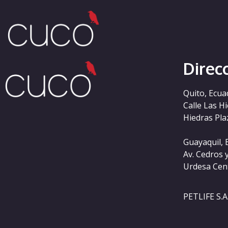
Categoría:
5-euros
Direc
Quito, Ecua
Calle Las H
Hiedras Plaz
Guayaquil, 
Av. Cedros 
Urdesa Cen
PETLIFE S.A