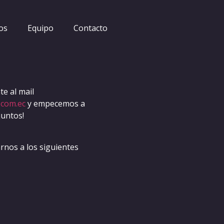
os
Equipo
Contacto
e al mail
.com.ec
y empecemos a
juntos!
nos a los siguientes