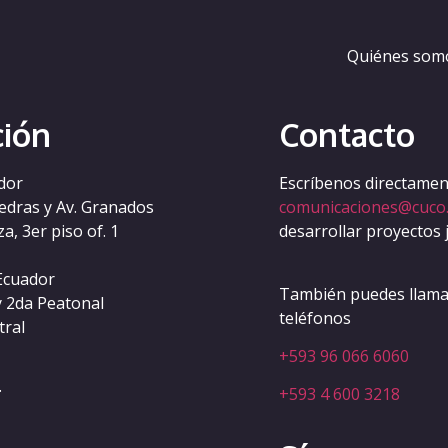
-por-registro
Quiénes som
ción
Contacto
dor
Escríbenos directament
iedras y Av. Granados
comunicaciones@cuco
a, 3er piso of. 1
desarrollar proyectos 
Ecuador
También puedes llamar
y 2da Peatonal
teléfonos
tral
+593 96 066 6060
.
+593 4 600 3218